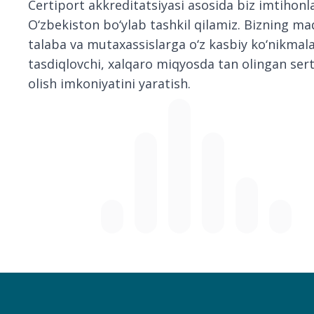
Certiport akkreditatsiyasi asosida biz imtihonl
O‘zbekiston bo‘ylab tashkil qilamiz. Bizning m
talaba va mutaxassislarga o‘z kasbiy ko‘nikmala
tasdiqlovchi, xalqaro miqyosda tan olingan serti
olish imkoniyatini yaratish.