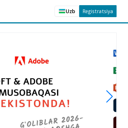
Uzb
Registratsiya
Uzb
Rus