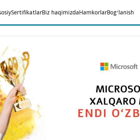
sosiy
Sertifikatlar
Biz haqimizda
Hamkorlar
Bogʻlanish