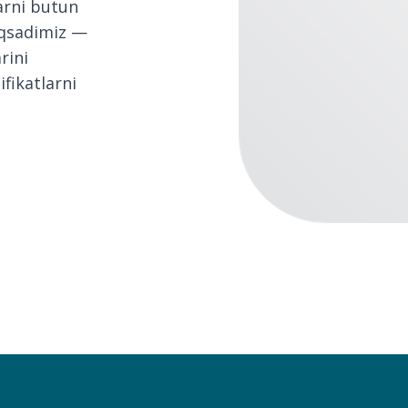
arni butun
aqsadimiz —
rini
fikatlarni