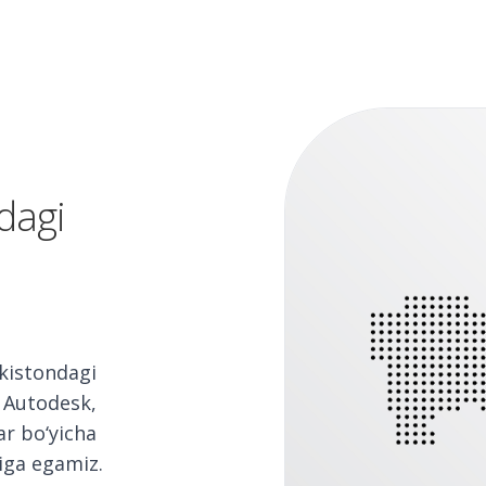
dagi
kistondagi
, Autodesk,
ar bo‘yicha
qiga egamiz.