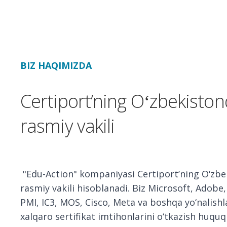
BIZ HAQIMIZDA
Certiportʼning Oʻzbekiston
rasmiy vakili
"Edu-Action" kompaniyasi Certiportʼning O‘zbe
rasmiy vakili hisoblanadi. Biz Microsoft, Adobe
PMI, IC3, MOS, Cisco, Meta va boshqa yo‘nalishl
xalqaro sertifikat imtihonlarini o‘tkazish huqu